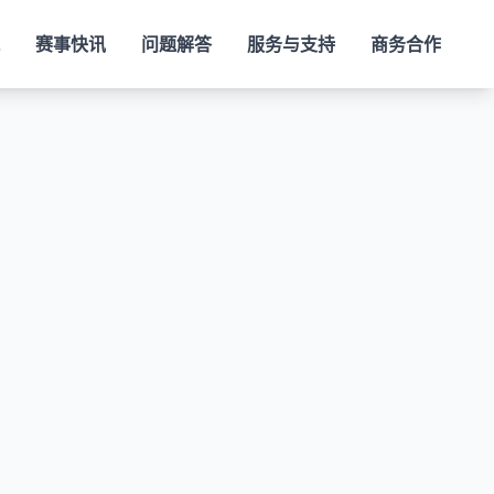
赛事快讯
问题解答
服务与支持
商务合作