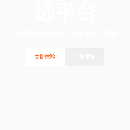
选平台
全球赛事全收录，高清互动不缺席
立即体验
了解更多